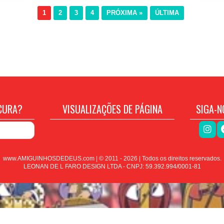
1
2
3
4
PRÓXIMA »
ÚLTIMA
CURA?
VISUALIZAÇÕES DE PÁGINA
SIGA-N
www.AMIGUINHOSDEDEUS.com | © 2011 -
2026
| Todos os direitos reservados.
LEONAN DE L FARO DESIGN LTDA - CNPJ: 59.392.994/0001-81