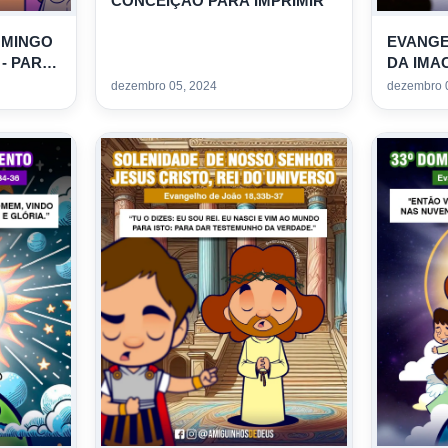
CONCEIÇÃO PARA IMPRIMIR
OMINGO
EVANGE
 - PARA
DA IMA
PARA C
dezembro 05, 2024
dezembro 