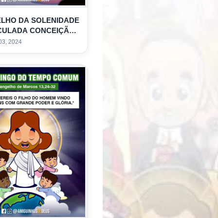
LHO DA SOLENIDADE
CULADA CONCEIÇÃO -
OLORIR
03, 2024