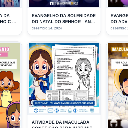
A DA
EVANGELHO DA SOLENIDADE
EVANGE
NO C -
DO NATAL DO SENHOR - ANO
DO ADV
C - PARA COLORIR
COLORI
dezembro 24, 2024
dezembro 
ATIVIDADE DA IMACULADA