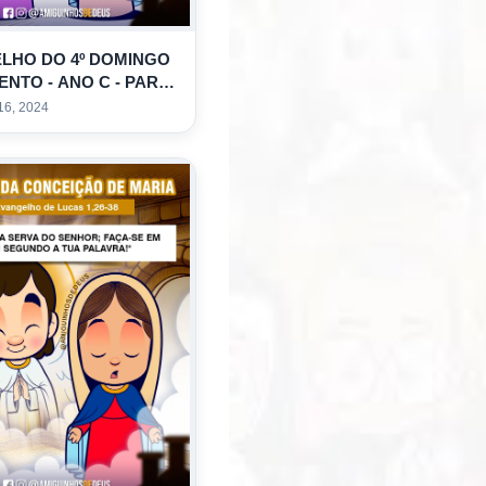
LHO DO 4º DOMINGO
ENTO - ANO C - PARA
R
16, 2024