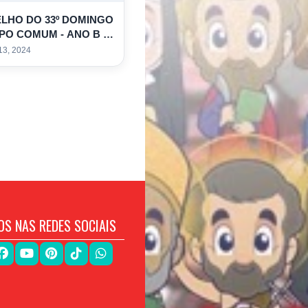
LHO DO 33º DOMINGO
PO COMUM - ANO B -
OLORIR
13, 2024
OS NAS REDES SOCIAIS