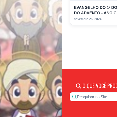
EVANGELHO DO 1º D
DO ADVENTO - ANO C
COLORIR
novembro 26, 2024
O QUE VOCÊ PRO
Pesquisar no Site...