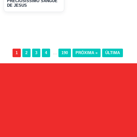
PRECIOSÍSSIMO SANGUE
DE JESUS
…
1
2
3
4
190
PRÓXIMA »
ÚLTIMA