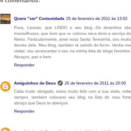
4 comentários:
o
r
A
r
i
o
e
p
a
n
k
s
p
m
k
t
Quero "ser" Comunidade
25 de fevereiro de 2011 às 13:02
Puxa, Leonan, que LINDO o seu blog...Os desenhos são
maravilhosos, que bom que vc colocou seus dons a serviço do
Reino. Particularmente, amei essa Santa Teresinha, sou muito
devota dela. Meu blog, também tá saindo do forno. Venha me
visitar, vou acrescentar o seu na minha lista de blogs favoritos.
Abraços, paz e bem.
Responder
Amiguinhos de Deus
25 de fevereiro de 2011 às 20:00
Cátia muito obrigado, estou muito feliz com a sua visita, volte
sempre, também colocarei seu blog na lista do meu forte
abraço que Deus te abençoe
Responder