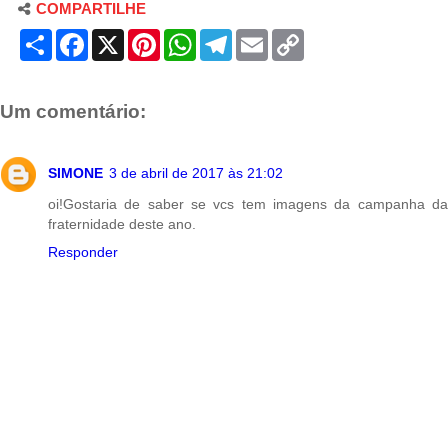
COMPARTILHE
S
F
X
P
W
T
E
C
h
a
i
h
e
m
o
a
c
n
a
l
a
p
r
e
t
t
e
i
y
e
b
e
s
g
l
L
Um comentário:
o
r
A
r
i
o
e
p
a
n
k
s
p
m
k
t
SIMONE
3 de abril de 2017 às 21:02
oi!Gostaria de saber se vcs tem imagens da campanha da
fraternidade deste ano.
Responder