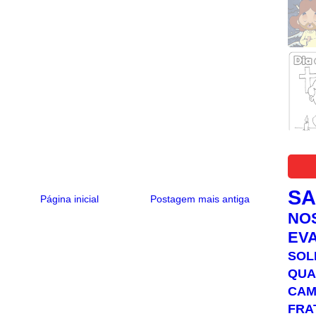
S
Página inicial
Postagem mais antiga
NO
EV
SOL
QUA
C
FRA