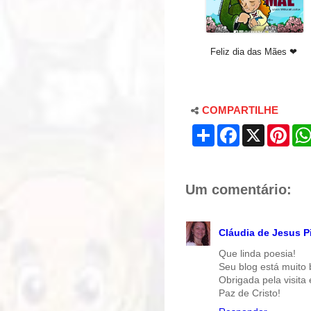
Feliz dia das Mães ❤
COMPARTILHE
S
F
X
P
h
a
i
a
c
n
r
e
t
e
b
e
o
r
Um comentário:
o
e
k
s
t
Cláudia de Jesus P
Que linda poesia!
Seu blog está muito
Obrigada pela visita
Paz de Cristo!