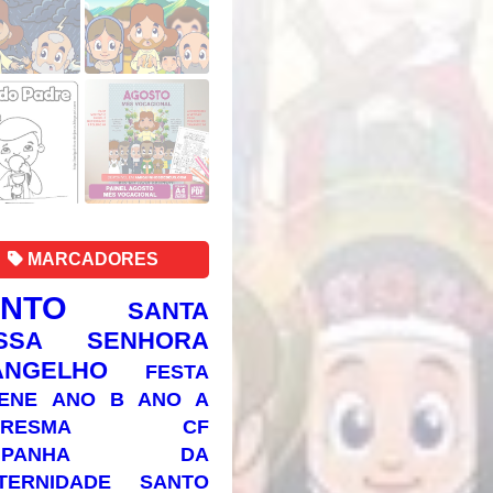
MARCADORES
ANTO
SANTA
SSA SENHORA
ANGELHO
FESTA
ENE
ANO B
ANO A
RESMA
CF
AMPANHA DA
TERNIDADE
SANTO