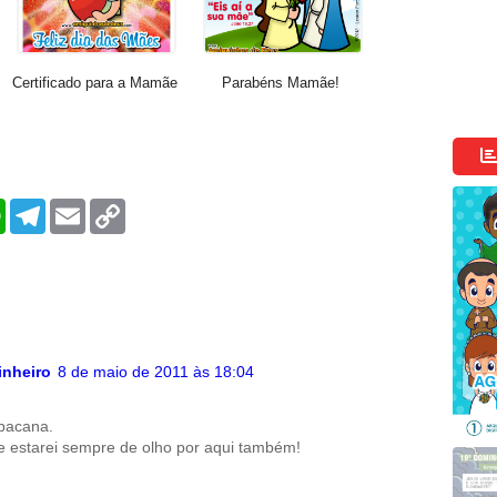
Certificado para a Mamãe
Parabéns Mamãe!
W
T
E
C
h
e
m
o
a
l
a
p
t
e
i
y
s
g
l
L
A
r
i
p
a
n
p
m
k
inheiro
8 de maio de 2011 às 18:04
 bacana.
 e estarei sempre de olho por aqui também!