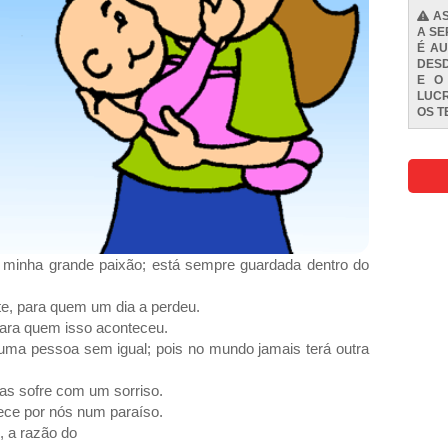
AS
A SE
É AU
DESD
E O
LUCR
OS
T
minha grande paixão; está sempre guardada dentro do
te, para quem um dia a perdeu.
 para quem isso aconteceu.
uma pessoa sem igual; pois no mundo jamais terá outra
as sofre com um sorriso.
ece por nós num paraíso.
, a razão do