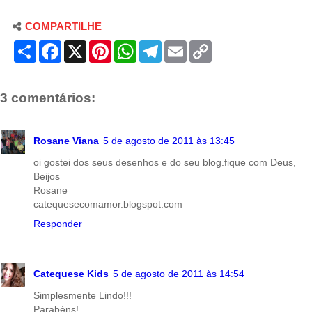
COMPARTILHE
S
F
X
P
W
T
E
C
h
a
i
h
e
m
o
a
c
n
a
l
a
p
r
e
t
t
e
i
y
e
b
e
s
g
l
L
3 comentários:
o
r
A
r
i
o
e
p
a
n
k
s
p
m
k
t
Rosane Viana
5 de agosto de 2011 às 13:45
oi gostei dos seus desenhos e do seu blog.fique com Deus,
Beijos
Rosane
catequesecomamor.blogspot.com
Responder
Catequese Kids
5 de agosto de 2011 às 14:54
Simplesmente Lindo!!!
Parabéns!