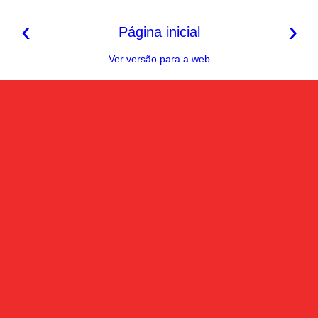
‹
›
Página inicial
Ver versão para a web