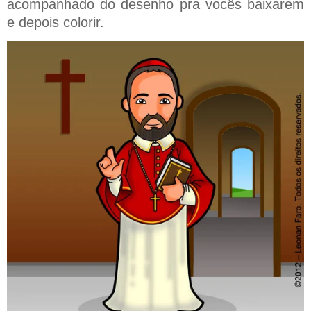
acompanhado do desenho pra vocês baixarem
e depois colorir.