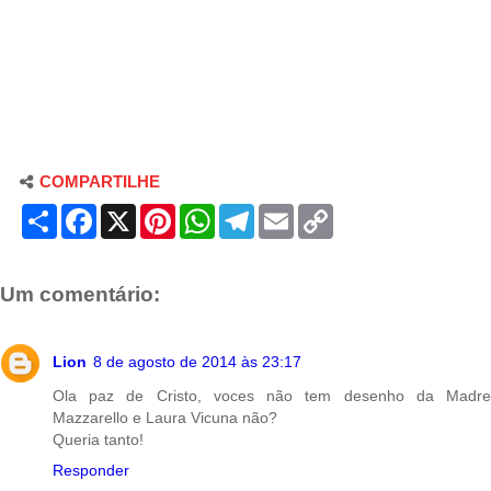
COMPARTILHE
S
F
X
P
W
T
E
C
h
a
i
h
e
m
o
a
c
n
a
l
a
p
r
e
t
t
e
i
y
e
b
e
s
g
l
L
Um comentário:
o
r
A
r
i
o
e
p
a
n
k
s
p
m
k
t
Lion
8 de agosto de 2014 às 23:17
Ola paz de Cristo, voces não tem desenho da Madre
Mazzarello e Laura Vicuna não?
Queria tanto!
Responder