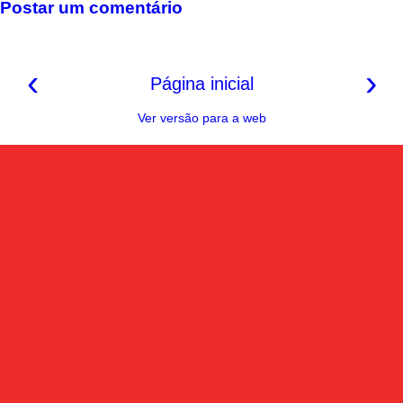
k
s
p
m
k
Postar um comentário
t
‹
›
Página inicial
Ver versão para a web