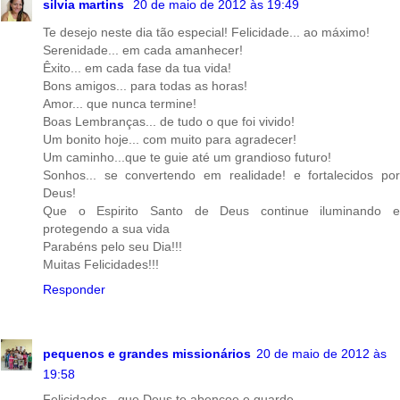
silvia martins
20 de maio de 2012 às 19:49
Te desejo neste dia tão especial! Felicidade... ao máximo!
Serenidade... em cada amanhecer!
Êxito... em cada fase da tua vida!
Bons amigos... para todas as horas!
Amor... que nunca termine!
Boas Lembranças... de tudo o que foi vivido!
Um bonito hoje... com muito para agradecer!
Um caminho...que te guie até um grandioso futuro!
Sonhos... se convertendo em realidade! e fortalecidos por
Deus!
Que o Espirito Santo de Deus continue iluminando e
protegendo a sua vida
Parabéns pelo seu Dia!!!
Muitas Felicidades!!!
Responder
pequenos e grandes missionários
20 de maio de 2012 às
19:58
Felicidades...que Deus te abençoe e guarde...