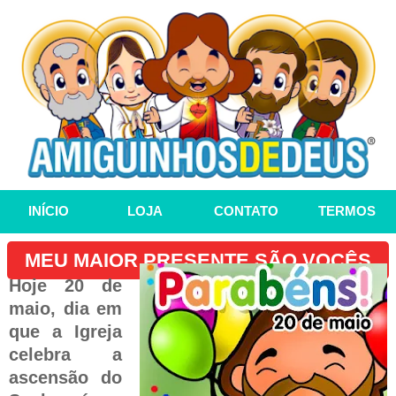
INÍCIO
LOJA
CONTATO
TERMOS
MEU MAIOR PRESENTE SÃO VOCÊS
Hoje 20 de
maio, dia em
que a Igreja
celebra a
ascensão do