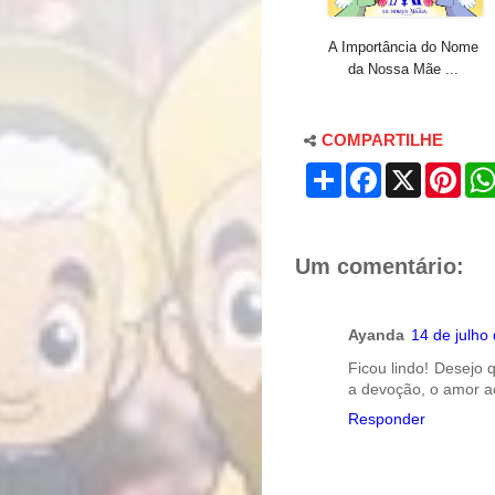
A Importância do Nome
da Nossa Mãe ...
COMPARTILHE
S
F
X
P
h
a
i
a
c
n
r
e
t
e
b
e
o
r
Um comentário:
o
e
k
s
t
Ayanda
14 de julho
Ficou lindo! Desejo 
a devoção, o amor a
Responder