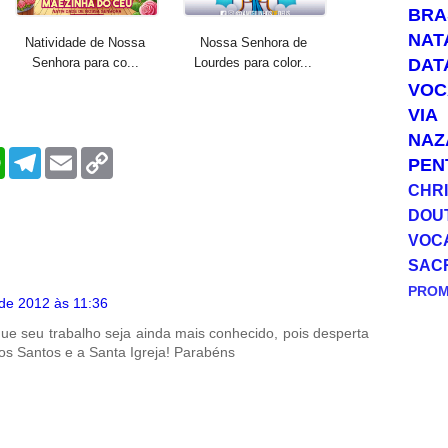
BRA
NAT
Natividade de Nossa
Nossa Senhora de
DAT
Senhora para co...
Lourdes para color...
VOC
VIA
NAZ
W
T
E
C
PEN
h
e
m
o
a
l
a
p
CHRI
t
e
i
y
DOU
s
g
l
L
A
r
i
VOC
p
a
n
SAC
p
m
k
PRO
 de 2012 às 11:36
que seu trabalho seja ainda mais conhecido, pois desperta
os Santos e a Santa Igreja! Parabéns