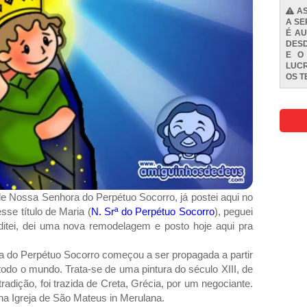
AS
A SE
É AU
DESD
E O
LUCR
OS
T
 de Nossa Senhora do Perpétuo Socorro, já postei aqui no
se título de Maria (
N. Srª do Perpétuo Socorro
), peguei
tei, dei uma nova remodelagem e posto hoje aqui pra
 do Perpétuo Socorro começou a ser propagada a partir
todo o mundo. Trata-se de uma pintura do século XIII, de
tradição, foi trazida de Creta, Grécia, por um negociante.
 na Igreja de São Mateus in Merulana.