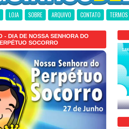
LOJA
SOBRE
ARQUIVO
CONTATO
TERMOS 
O - DIA DE NOSSA SENHORA DO
ERPÉTUO SOCORRO