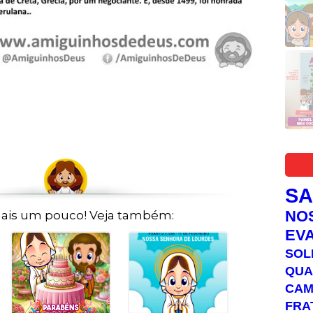
S
NO
ais um pouco! Veja também:
EV
SOL
QUA
C
FRA