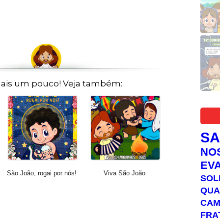
ais um pouco! Veja também:
S
NO
EV
São João, rogai por nós!
Viva São João
SOL
QUA
C
FRA