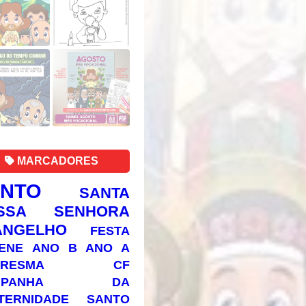
MARCADORES
ANTO
SANTA
SSA SENHORA
ANGELHO
FESTA
ENE
ANO B
ANO A
RESMA
CF
AMPANHA DA
TERNIDADE
SANTO