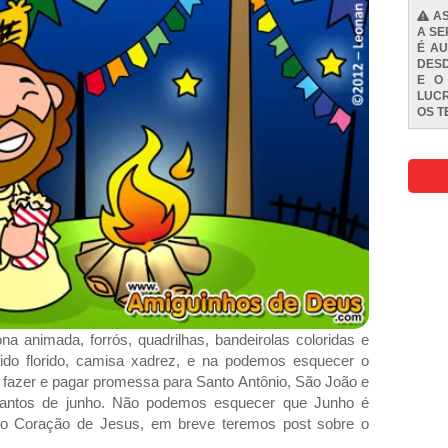
AS
A SE
É AU
DESD
E O
LUCR
OS
T
na animada, forrós, quadrilhas, bandeirolas coloridas e
tido florido, camisa xadrez, e na podemos esquecer o
 fazer e pagar promessa para Santo Antônio, São João e
santos de junho. Não podemos esquecer que Junho é
 Coração de Jesus, em breve teremos post sobre o