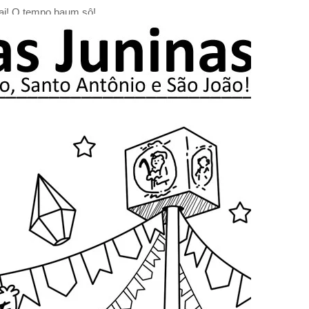
ai! O tempo baum sô!