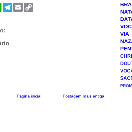
BRA
W
T
E
C
h
e
m
o
NAT
a
l
a
p
DAT
t
e
i
y
s
g
l
L
VOC
A
r
i
o:
VIA
p
a
n
p
m
k
NAZ
rio
PEN
CHRI
DOU
VOC
SAC
PRO
Página inicial
Postagem mais antiga