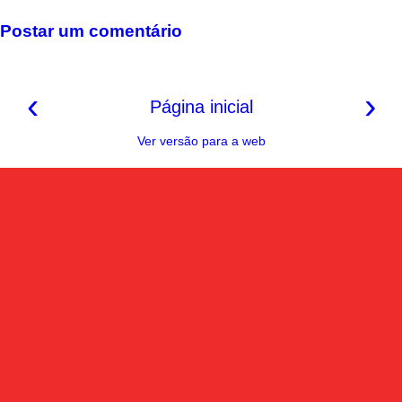
o
e
p
a
n
k
s
p
m
k
Postar um comentário
t
‹
›
Página inicial
Ver versão para a web