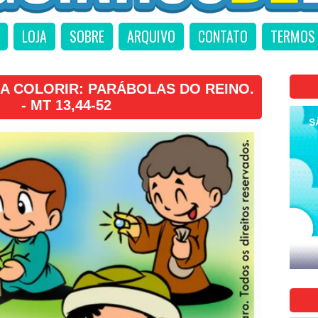
LOJA
SOBRE
ARQUIVO
CONTATO
TERMOS 
A COLORIR: PARÁBOLAS DO REINO.
- MT 13,44-52