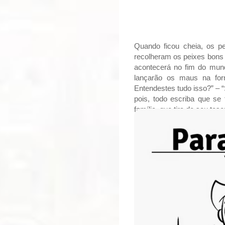
Quando ficou cheia, os p
recolheram os peixes bons
acontecerá no fim do mund
lançarão os maus na forn
Entendestes tudo isso?” – 
pois, todo escriba que se
família, que tira do seu tes