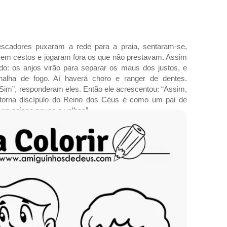
escadores puxaram a rede para a praia, sentaram-se,
 em cestos e jogaram fora os que não prestavam. Assim
o: os anjos virão para separar os maus dos justos, e
alha de fogo. Aí haverá choro e ranger de dentes.
“Sim”, responderam eles. Então ele acrescentou: “Assim,
 torna discípulo do Reino dos Céus é como um pai de
ouro coisas novas e velhas”.