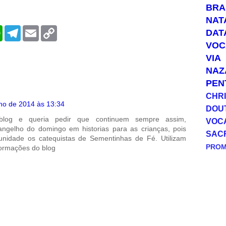
BRA
NAT
W
T
E
C
DAT
h
e
m
o
VOC
a
l
a
p
t
e
i
y
VIA
s
g
l
L
NAZ
A
r
i
p
a
n
PEN
p
m
k
CHRI
lho de 2014 às 13:34
DOU
log e queria pedir que continuem sempre assim,
VOC
ngelho do domingo em historias para as crianças, pois
SAC
nidade os catequistas de Sementinhas de Fé. Utilizam
PRO
formações do blog