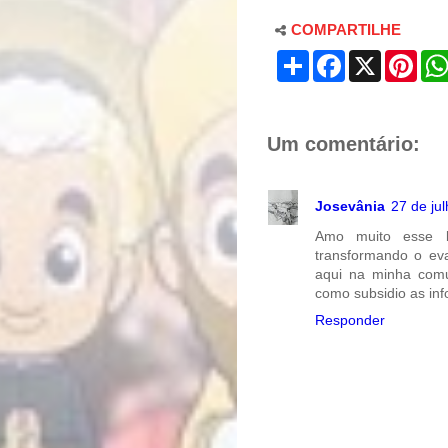
COMPARTILHE
S
F
X
P
h
a
i
a
c
n
r
e
t
e
b
e
o
r
Um comentário:
o
e
k
s
t
Josevânia
27 de ju
Amo muito esse b
transformando o eva
aqui na minha comu
como subsidio as in
Responder