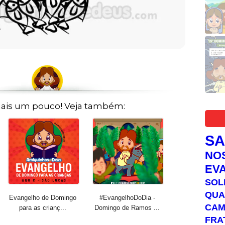
ais um pouco! Veja também:
S
NO
EV
SOL
QUA
Evangelho de Domingo
#EvangelhoDoDia -
C
para as crianç...
Domingo de Ramos ...
FRA