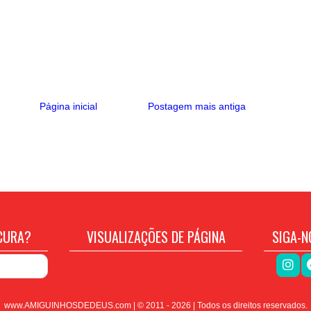
Página inicial
Postagem mais antiga
CURA?
VISUALIZAÇÕES DE PÁGINA
SIGA-N
www.AMIGUINHOSDEDEUS.com | © 2011 -
2026
| Todos os direitos reservados.