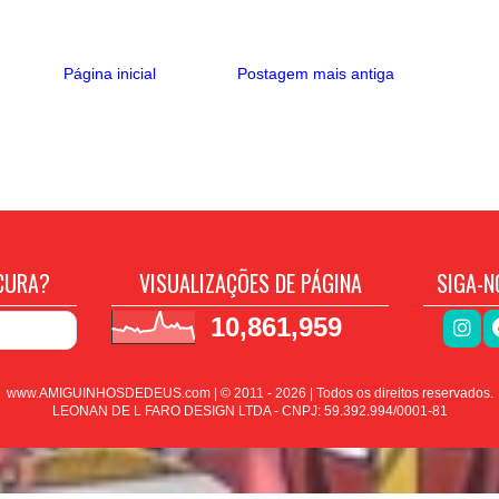
Página inicial
Postagem mais antiga
CURA?
VISUALIZAÇÕES DE PÁGINA
SIGA-N
10,861,959
www.AMIGUINHOSDEDEUS.com | © 2011 -
2026
| Todos os direitos reservados.
LEONAN DE L FARO DESIGN LTDA - CNPJ: 59.392.994/0001-81