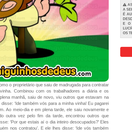
AS
A SE
É AU
DESD
E O
LUCR
OS
T
omo o proprietário que saiu de madrugada para contratar
 vinha. Combinou com os trabalhadores a diária e os
lena manhã, saiu de novo, viu outros que estavam na
 disse: ‘Ide também vós para a minha vinha! Eu pagarei
oram. Ao meio-dia e em plena tarde, ele saiu novamente e
o outra vez pelo fim da tarde, encontrou outros que
sse: ‘Por que estais aí o dia inteiro desocupados?’ Eles
uém nos contratou’. E ele lhes disse: ‘Ide vós também