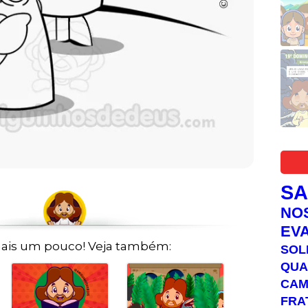
S
NO
EV
ais um pouco! Veja também:
SOL
QUA
C
FRA