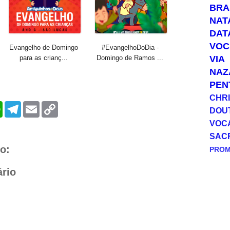
BRA
NAT
DAT
VOC
Evangelho de Domingo
#EvangelhoDoDia -
VIA
para as crianç...
Domingo de Ramos ...
NAZ
PEN
CHRI
W
T
E
C
DOU
h
e
m
o
a
l
a
p
VOC
t
e
i
y
SAC
s
g
l
L
A
r
i
o:
PRO
p
a
n
p
m
k
rio