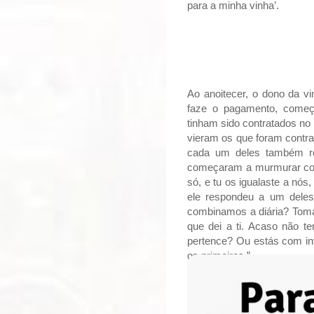
para a minha vinha’.
Ao anoitecer, o dono da v
faze o pagamento, começa
tinham sido contratados no 
vieram os que foram contr
cada um deles também re
começaram a murmurar cont
só, e tu os igualaste a nós
ele respondeu a um deles:
combinamos a diária? Toma
que dei a ti. Acaso não t
pertence? Ou estás com in
os primeiros.”