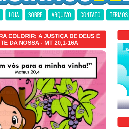
LOJA
SOBRE
ARQUIVO
CONTATO
TERMOS 
A COLORIR: A JUSTIÇA DE DEUS É
TE DA NOSSA - MT 20,1-16A