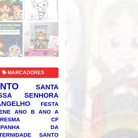
MARCADORES
ANTO
SANTA
SSA SENHORA
ANGELHO
FESTA
ENE
ANO B
ANO A
RESMA
CF
AMPANHA DA
TERNIDADE
SANTO