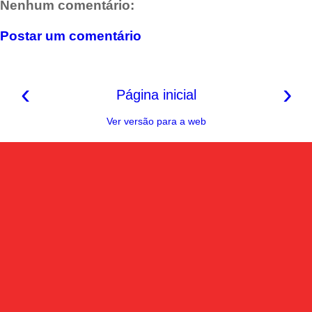
Nenhum comentário:
o
r
A
r
i
o
e
p
a
n
k
s
p
m
k
Postar um comentário
t
‹
›
Página inicial
Ver versão para a web