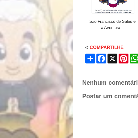
São Francisco de Sales e
a Aventura...
COMPARTILHE
S
F
X
P
h
a
i
a
c
n
r
e
t
e
b
e
o
r
Nenhum comentári
o
e
k
s
Postar um comentá
t