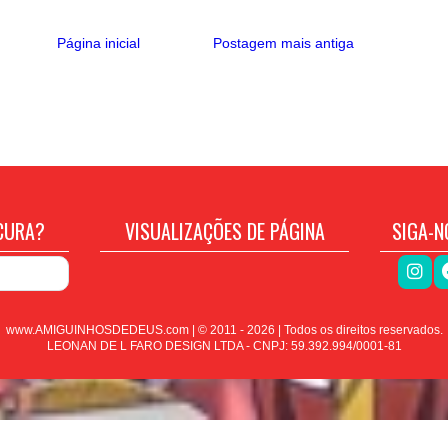
Página inicial
Postagem mais antiga
CURA?
VISUALIZAÇÕES DE PÁGINA
SIGA-N
www.AMIGUINHOSDEDEUS.com | © 2011 -
2026
| Todos os direitos reservados.
LEONAN DE L FARO DESIGN LTDA - CNPJ: 59.392.994/0001-81