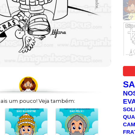
S
NO
EV
ais um pouco! Veja também:
SOL
QUA
C
FRA