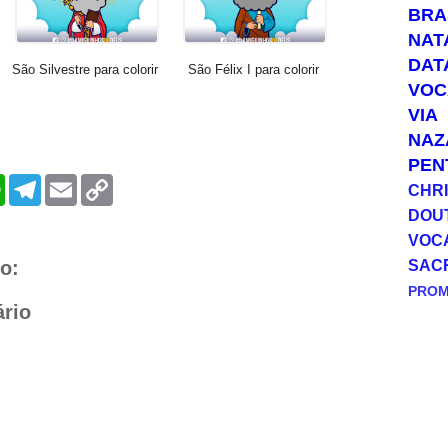
BRA
NAT
DAT
São Silvestre para colorir
São Félix I para colorir
VOC
VIA
NAZ
PEN
W
T
E
C
CHRI
h
e
m
o
DOU
a
l
a
p
t
e
i
y
VOC
s
g
l
L
A
r
i
SAC
o:
p
a
n
PRO
p
m
k
rio