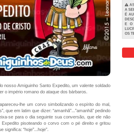
AS
A SE
É AU
DESD
E O
LUCR
OS
T
a do nosso Amiguinho Santo Expedito, um valente soldado
der o império romano do ataque dos bárbaros.
apareceu-lhe um corvo simbolizando o espírito do mal,
as”, que em latim que dizer: “amanhã”...”amanhã” pedindo
ixa-se para o dia seguinte sua conversão, que ele não
 Expedito pisoteando o corvo com o pé direito e gritou
e significa: “hoje”...hoje”.