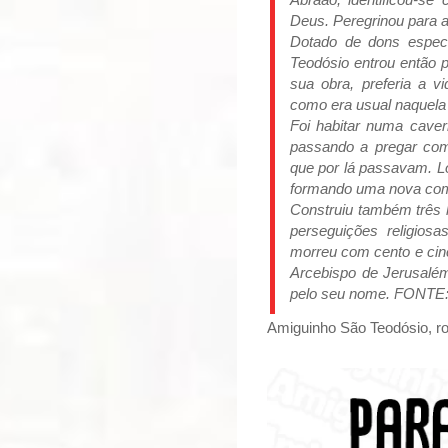
Deus. Peregrinou para a 
Dotado de dons especi
Teodósio entrou então 
sua obra, preferia a v
como era usual naquela
Foi habitar numa caver
passando a pregar co
que por lá passavam. L
formando uma nova comu
Construiu também três h
perseguições religiosa
morreu com cento e cin
Arcebispo de Jerusalé
pelo seu nome. FONTE:
Amiguinho São Teodósio, ro