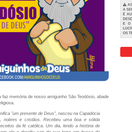
AS
A SE
É AU
DESD
E O
LUCR
OS
T
eja faz memória de nosso amiguinho São Teodósio, abade
ligiosa.
gnifica "um presente de Deus", nasceu na Capadócia
s, nobres e cristãos. Recebeu uma boa e sólida
ceitos da fé católica. Um dia, lendo a história de
 com ele e decidiu sair de sua terra em busca de