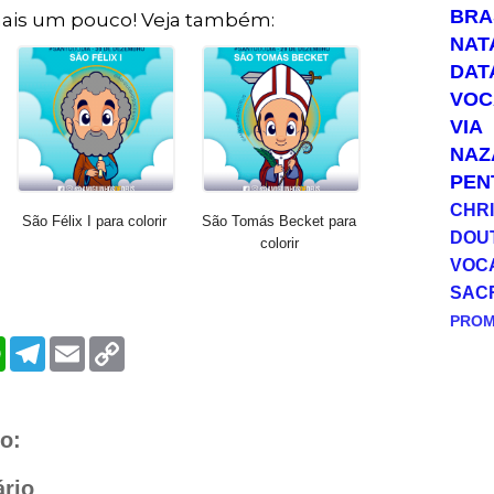
BRA
ais um pouco! Veja também:
NAT
DAT
VOC
VIA
NAZ
PEN
CHRI
São Félix I para colorir
São Tomás Becket para
DOU
colorir
VOC
SAC
PRO
W
T
E
C
h
e
m
o
a
l
a
p
t
e
i
y
s
g
l
L
A
r
i
o:
p
a
n
p
m
k
rio