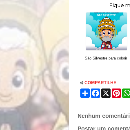
Fique m
São Silvestre para colorir
COMPARTILHE
S
F
X
P
h
a
i
a
c
n
r
e
t
e
b
e
o
r
Nenhum comentári
o
e
k
s
Postar um comentá
t