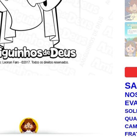
S
NO
EV
SOL
QUA
C
FRA