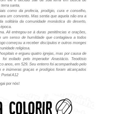
terra santa.
ais como da profecia, prodígio, cura e conselho,
para um convento. Mas sentia que aquela não era a
ida solitária da comunidade monástica do deserto,
 época.
na. Ali entregou-se à duras penitências e orações,
m um senso de humildade que contagiava a todos
ogo começou a receber discípulos e outros monges
nidade religiosa.
ospitais e ergueu quatro igrejas, mas por causa de
s foi exilado pelo imperador Anastácio. Teodósio
co anos, em 529. Seu enterro foi acompanhado pelo
m e inúmeras graças e prodígios foram alcançados
 Portal A12
gai por nós!