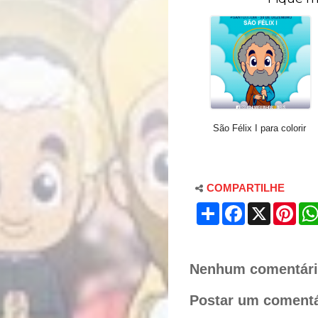
São Félix I para colorir
COMPARTILHE
S
F
X
P
h
a
i
a
c
n
r
e
t
e
b
e
o
r
Nenhum comentári
o
e
k
s
Postar um comentá
t