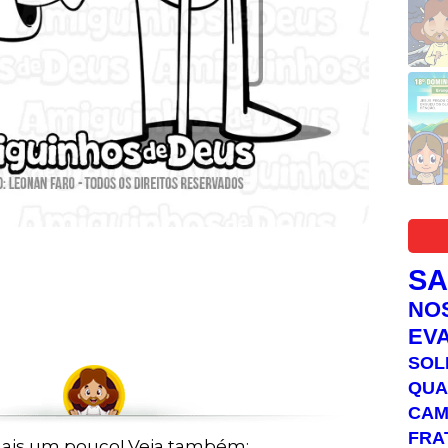
S
NO
EV
SOL
QUA
C
FRA
ais um pouco! Veja também: