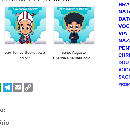
BRA
NAT
DAT
VOC
VIA
NAZ
PEN
São Tomás Becket para
Santo Augusto
CHRI
colorir
Chapdelaine para colo...
DOU
VOC
SAC
PRO
W
T
E
C
h
e
m
o
a
l
a
p
t
e
i
y
s
g
l
L
A
r
i
o:
p
a
n
p
m
k
rio