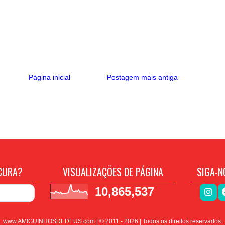
Página inicial
Postagem mais antiga
CURA?
VISUALIZAÇÕES DE PÁGINA
SIGA-N
10,865,537
www.AMIGUINHOSDEDEUS.com | © 2011 -
2026
| Todos os direitos reservados.