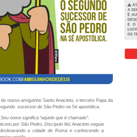
AS
A SE
É AU
DESD
E O
LUCR
OS
T
 do nosso amiguinho Santo Anacleto, o terceiro Papa da
o segundo sucessor de São Pedro na Sé apostólica.
 Seu nome significa “aquele que é chamado”.
ácono por São Pedro. Discípulo fiel, Anacleto seguia
, desbravando a cidade de Roma e conhecendo a
grejas cristãs.