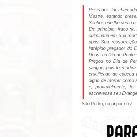
Pescador, foi chamado
Mestre, estando pres
Senhor, que lhe deu o 
Em princípio, fraco na
culminaria em Sua morte
após Sua ressurreição
intrépido pregador do 
Deus, no Dia de Penteco
Pregou no Dia de Pen
sangue, pois foi marti
crucificado de cabeça 
digno de morrer como s
e, provavelmente, fo
escrevesse seu Evang
São Pedro, rogai por nós!