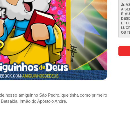
AS
A SE
É AU
DESD
E O
LUCR
OS
T
 de nosso amiguinho São Pedro, que tinha como primeiro
 Betsaida, irmão do Apóstolo André.