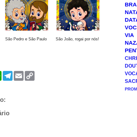
BRA
NAT
DAT
VOC
VIA
São Pedro e São Paulo
São João, rogai por nós!
NAZ
PEN
CHRI
DOU
VOC
W
T
E
C
h
e
m
o
SAC
a
l
a
p
t
e
i
y
PRO
s
g
l
L
A
r
i
o:
p
a
n
p
m
k
rio