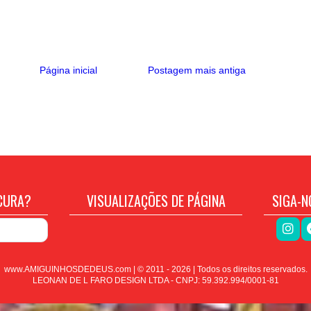
Página inicial
Postagem mais antiga
CURA?
VISUALIZAÇÕES DE PÁGINA
SIGA-N
www.AMIGUINHOSDEDEUS.com | © 2011 -
2026
| Todos os direitos reservados.
LEONAN DE L FARO DESIGN LTDA - CNPJ: 59.392.994/0001-81