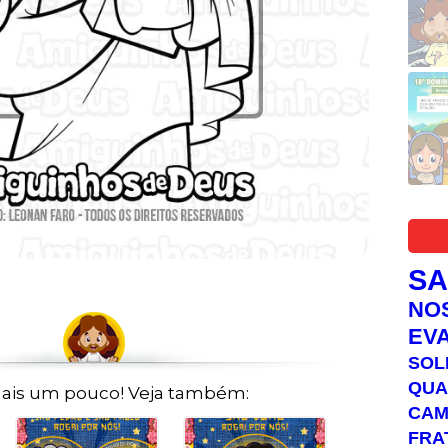
S
NO
EV
SOL
QUA
ais um pouco! Veja também:
C
FRA