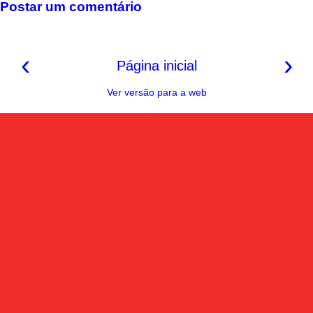
k
s
p
m
k
Postar um comentário
t
‹
›
Página inicial
Ver versão para a web