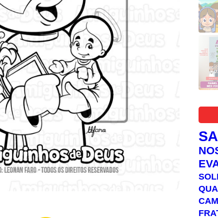
S
NO
EV
SOL
QUA
C
FRA