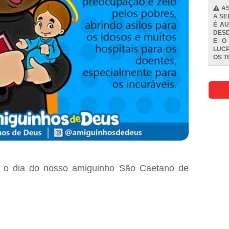
AS
A SE
É AU
DESD
E O
LUCR
OS
T
) o dia do nosso amiguinho São Caetano de