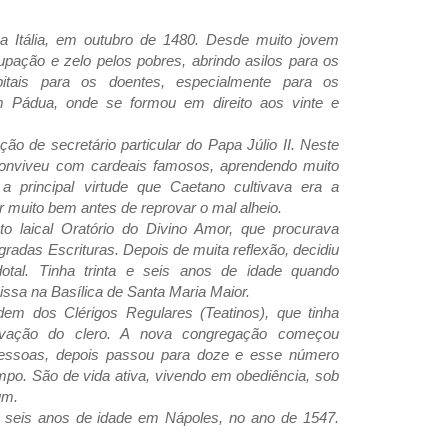
 Itália, em outubro de 1480. Desde muito jovem
pação e zelo pelos pobres, abrindo asilos para os
itais para os doentes, especialmente para os
m Pádua, onde se formou em direito aos vinte e
o de secretário particular do Papa Júlio II. Neste
 conviveu com cardeais famosos, aprendendo muito
 principal virtude que Caetano cultivava era a
 muito bem antes de reprovar o mal alheio.
to laical Oratório do Divino Amor, que procurava
gradas Escrituras. Depois de muita reflexão, decidiu
otal. Tinha trinta e seis anos de idade quando
issa na Basílica de Santa Maria Maior.
m dos Clérigos Regulares (Teatinos), que tinha
ovação do clero. A nova congregação começou
essoas, depois passou para doze e esse número
o. São de vida ativa, vivendo em obediência, sob
um.
 seis anos de idade em Nápoles, no ano de 1547.