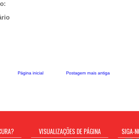
A
r
i
o:
p
a
n
p
m
k
rio
Página inicial
Postagem mais antiga
CURA?
VISUALIZAÇÕES DE PÁGINA
SIGA-N