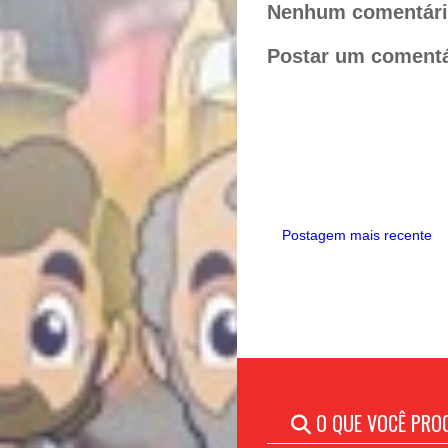
o
r
Nenhum comentári
o
e
k
s
Postar um comentá
t
Postagem mais recente
O QUE VOCÊ PRO