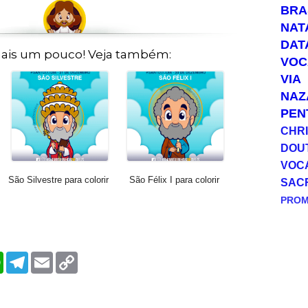
BRA
NAT
DAT
ais um pouco! Veja também:
VOC
VIA
NAZ
PEN
CHRI
DOU
VOC
São Silvestre para colorir
São Félix I para colorir
SAC
PRO
W
T
E
C
h
e
m
o
a
l
a
p
t
e
i
y
s
g
l
L