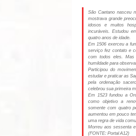
São Caetano nasceu na
mostrava grande preocu
idosos e muitos hosp
incuráveis. Estudou e
quatro anos de idade.
Em 1506 exerceu a funçã
serviço fez contato e
com todos eles. Mas a
humildade para observar
Participou do movimen
estudar e praticar as Sa
pela ordenação sacerd
celebrou sua primeira m
Em 1523 fundou a Orde
como objetivo a ren
somente com quatro p
aumentou em pouco temp
uma regra de vida com
Morreu aos sessenta e
(FONTE: Portal A12)