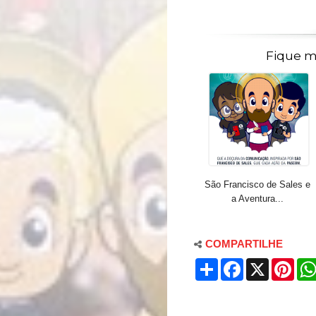
Fique m
São Francisco de Sales e
a Aventura...
COMPARTILHE
S
F
X
P
h
a
i
a
c
n
r
e
t
e
b
e