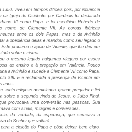
350, viveu em tempos difíceis pois, por influência
a na Igreja do Ocidente: por Cardeais foi declarada
 Urbano VI como Papa, e foi escolhido Roberto de
 nome de Clemente VII. As coroas ibéricas
 neutras entre os dois Papas, mas o de Avinhão
star a obediência delas e mandou como seu legado o
 Este procurou o apoio de Vicente, que lho deu em
atado sobre o cisma.
ou o mesmo legado nalgumas viagens por esses
epois ao ensino e à pregação em Valência. Pouco
 Luna a Avinhão e sucede a Clemente VII como Papa,
to XIII. E é reclamada a presença de Vicente em
s anos.
m santo religioso dominicano, grande pregador e fiel
a sobre a segunda vinda de Jesus, o Juízo Final,
ue provocava uma conversão nas pessoas. Sua
rmava com sinais, milagres e conversões.
ia, da verdade, da esperança, que semeava a
iva do Senhor que voltará.
r para a eleição do Papa e pôde deixar bem claro,