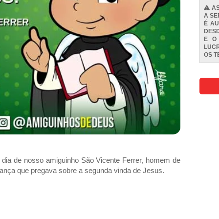
AS
A SE
É AU
DESD
E O
LUCR
OS
T
 o dia de nosso amiguinho São Vicente Ferrer, homem de
rança que pregava sobre a segunda vinda de Jesus.