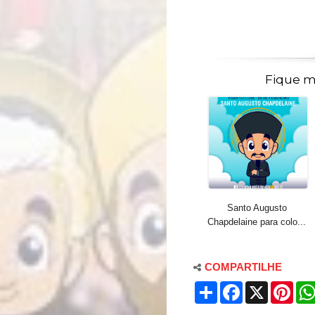
Fique m
Santo Augusto
Chapdelaine para colo...
COMPARTILHE
S
F
X
P
h
a
i
a
c
n