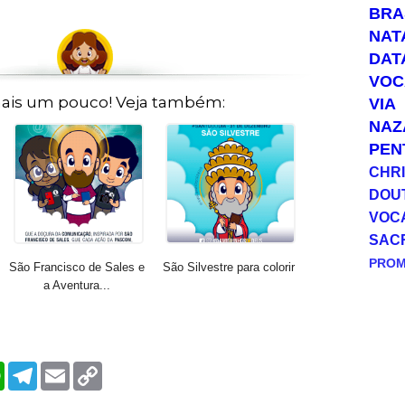
BRA
NAT
DAT
VOC
ais um pouco! Veja também:
VIA
NAZ
PEN
CHRI
DOU
VOC
SAC
PRO
São Francisco de Sales e
São Silvestre para colorir
a Aventura...
W
T
E
C
h
e
m
o
a
l
a
p