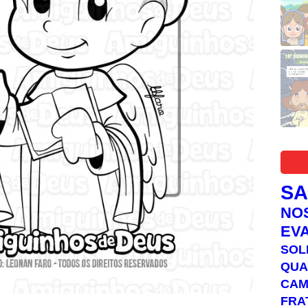
S
NO
EV
SOL
QUA
C
FRA