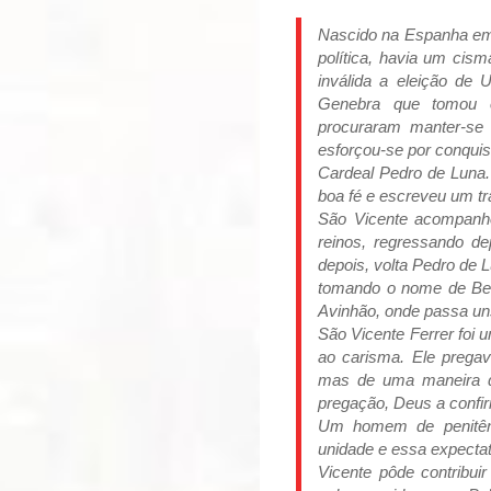
Nascido na Espanha em 1
política, havia um cism
inválida a eleição de
Genebra que tomou o
procuraram manter-se
esforçou-se por conqui
Cardeal Pedro de Luna.
boa fé e escreveu um tr
São Vicente acompanh
reinos, regressando d
depois, volta Pedro de
tomando o nome de Ben
Avinhão, onde passa un
São Vicente Ferrer foi u
ao carisma. Ele pregav
mas de uma maneira q
pregação, Deus a confi
Um homem de penitênc
unidade e essa expectat
Vicente pôde contribui