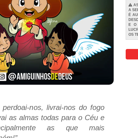
AS
A SE
É AU
DESD
E O
LUCR
OS
T
perdoai-nos, livrai-nos do fogo
vai as almas todas para o Céu e
incipalmente as que mais
mém!”