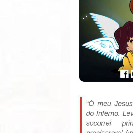
“Ó meu Jesus 
do Inferno. Le
socorrei pr
precisarem! A