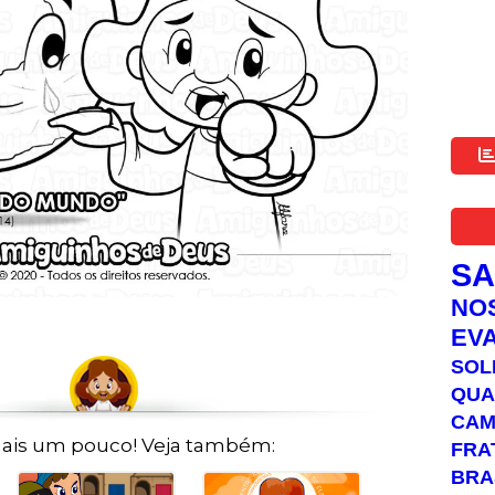
S
NO
EV
SOL
QUA
C
ais um pouco! Veja também:
FRA
BRA