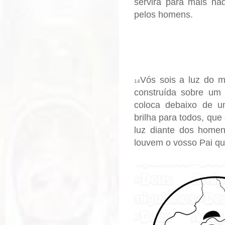
servirá para mais na
pelos homens.
Vós sois a luz do 
14
construída sobre um
coloca debaixo de u
brilha para todos, que
luz diante dos home
louvem o vosso Pai qu