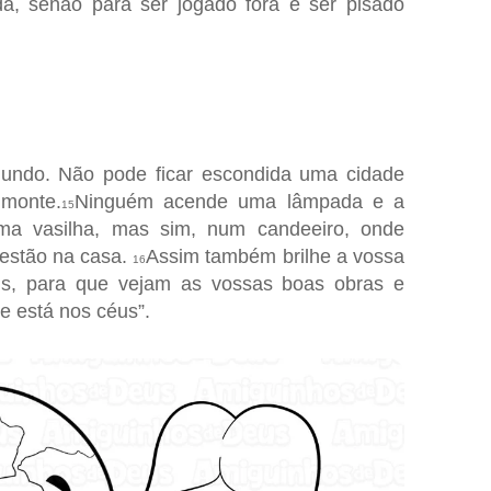
da, senão para ser jogado fora e ser pisado
mundo. Não pode ficar escondida uma cidade
 monte.
Ninguém acende uma lâmpada e a
15
ma vasilha, mas sim, num candeeiro, onde
 estão na casa.
Assim também brilhe a vossa
16
ns, para que vejam as vossas boas obras e
e está nos céus”.