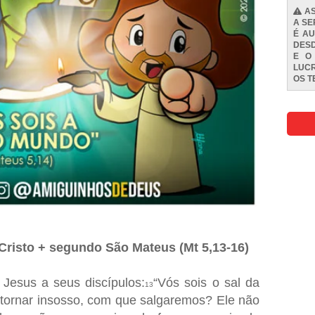
AS
A SE
É AU
DESD
E O
LUCR
OS
T
Cristo + segundo São Mateus (Mt 5,13-16)
Jesus a seus discípulos:
“Vós sois o sal da
13
e tornar insosso, com que salgaremos? Ele não