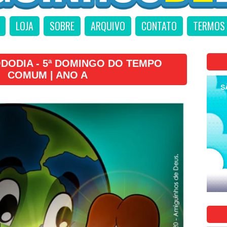
LOJA
SOBRE
ARQUIVO
CONTATO
TERMOS 
DODIA - 5ª DOMINGO DO TEMPO
COMUM | ANO A