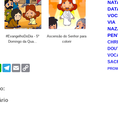
NAT
DAT
VOC
VIA
NAZ
PEN
#EvangelhoDoDia - 5º
Ascensão do Senhor para
Domingo da Qua...
colorir
CHRI
DOU
VOC
SAC
W
T
E
C
PRO
h
e
m
o
a
l
a
p
t
e
i
y
s
g
l
L
A
r
i
o:
p
a
n
p
m
k
rio