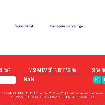
Página inicial
Postagem mais antiga
CURA?
VISUALIZAÇÕES DE PÁGINA
SIGA-N
NaN
www.AMIGUINHOSDEDEUS.com | © 2011 -
2026
| Todos os direitos reservados.
LEONAN DE L FARO DESIGN LTDA - CNPJ: 59.392.994/0001-81