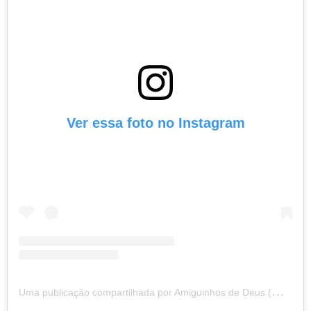
Ver essa foto no Instagram
U
ma publicação compartilhada por Amiguinhos de Deus (@amiguinhosdedeus)