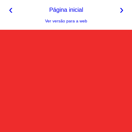
‹
›
Página inicial
Ver versão para a web