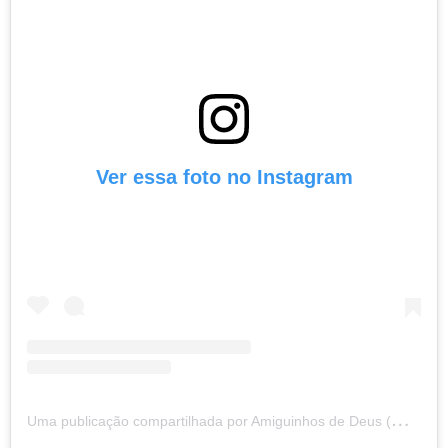
Ver essa foto no Instagram
U
ma publicação compartilhada por Amiguinhos de Deus (@amiguinhosdedeus)