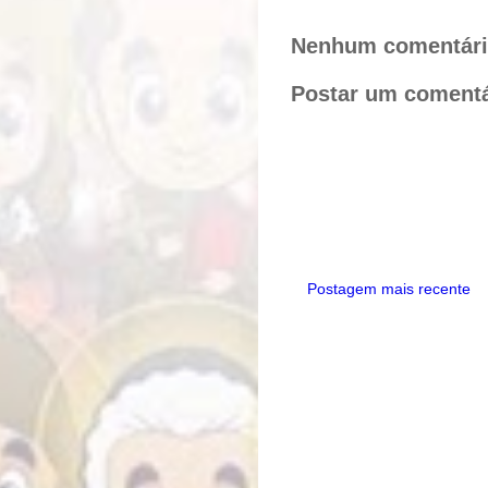
r
e
t
e
b
e
o
r
Nenhum comentári
o
e
k
s
Postar um comentá
t
Postagem mais recente