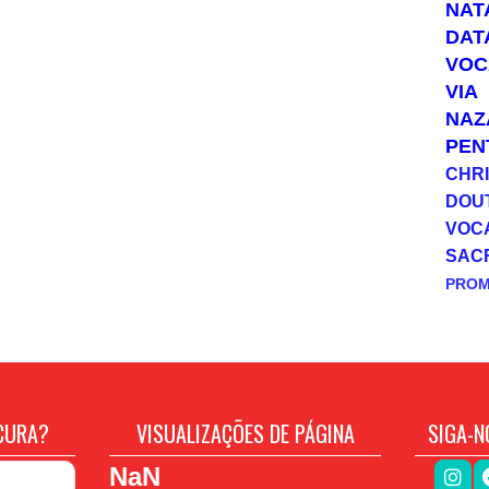
NAT
DAT
VOC
VIA
NAZ
PEN
CHRI
DOU
VOC
SAC
PRO
CURA?
VISUALIZAÇÕES DE PÁGINA
SIGA-N
NaN