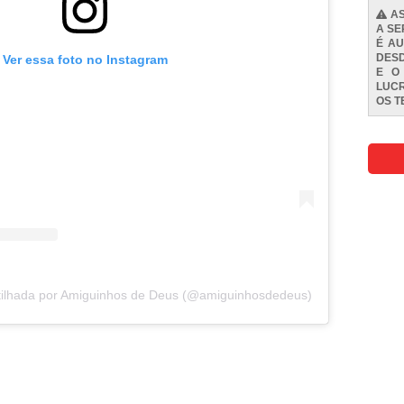
AS
A SE
É AU
DESD
Ver essa foto no Instagram
E O
LUCR
OS
T
ilhada por Amiguinhos de Deus (@amiguinhosdedeus)