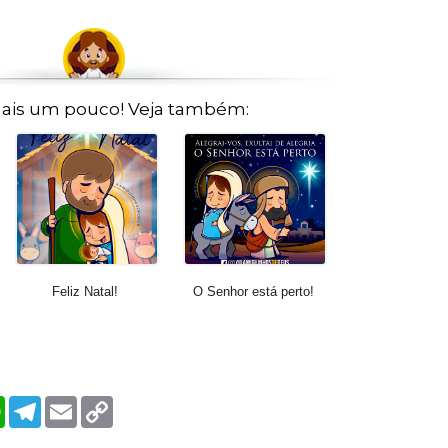
ais um pouco! Veja também:
Feliz Natal!
O Senhor está perto!
W
T
E
C
h
e
m
o
a
l
a
p