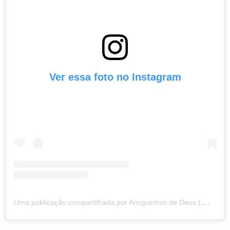
Ver essa foto no Instagram
U
ma publicação compartilhada por Amiguinhos de Deus (@amiguinhosdedeus)