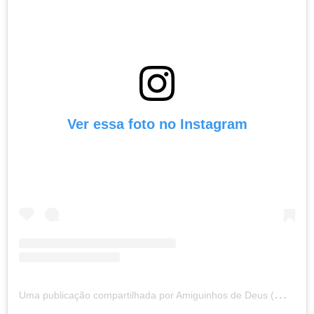
Ver essa foto no Instagram
U
ma publicação compartilhada por Amiguinhos de Deus (@amiguinhosdedeus)