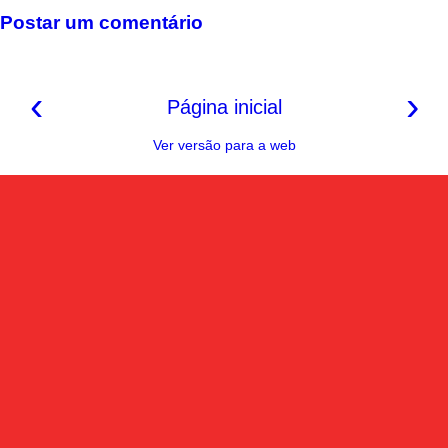
o
e
p
a
n
k
s
p
m
k
Postar um comentário
t
‹
›
Página inicial
Ver versão para a web