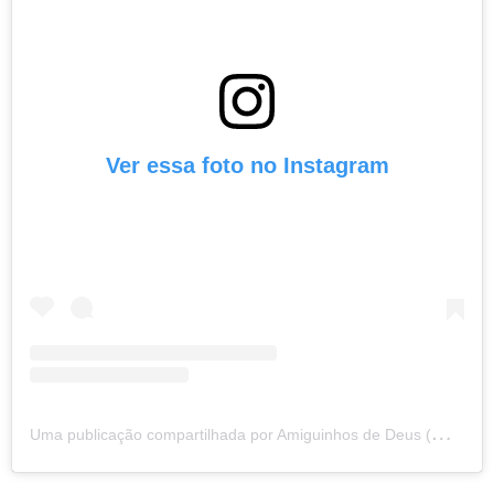
Ver essa foto no Instagram
U
ma publicação compartilhada por Amiguinhos de Deus (@amiguinhosdedeus)