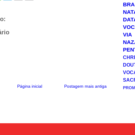
a
l
a
p
BRA
t
e
i
y
NAT
s
g
l
L
A
r
i
o:
DAT
p
a
n
VOC
p
m
k
rio
VIA
NAZ
PEN
CHRI
DOU
VOC
SAC
Página inicial
Postagem mais antiga
PRO