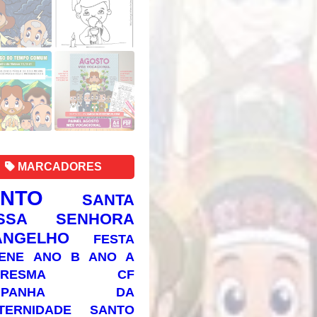
MARCADORES
ANTO
SANTA
SSA SENHORA
ANGELHO
FESTA
ENE
ANO B
ANO A
RESMA
CF
AMPANHA DA
TERNIDADE
SANTO