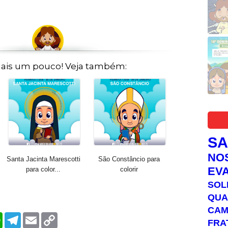
ais um pouco! Veja também:
S
NO
Santa Jacinta Marescotti
São Constâncio para
EV
para color...
colorir
SOL
QUA
C
W
T
E
C
FRA
h
e
m
o