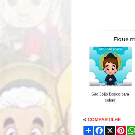
Fique m
São João Bosco para
colorir
COMPARTILHE
S
F
X
P
h
a
i