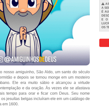
AS
A SE
É AU
DESD
E O
LUCR
OS
T
o nosso amiguinho, São Aldo, um santo do século
ermitão e depois se tornou monge em um mosteiro
ano. Ele era muito sábio e alcançou a virtude
ontemplação e da oração. Às vezes ele se afastava
ais tempo para orar e ficar com Deus. Seu nome
 os jesuítas belgas incluíram ele em um catálogo de
pa em 1600.