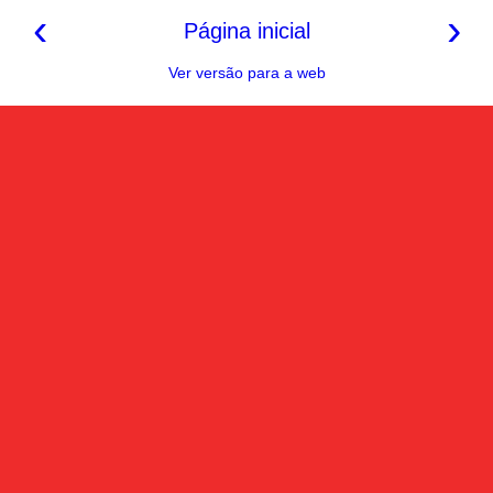
‹
›
Página inicial
Ver versão para a web