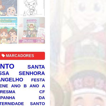
MARCADORES
ANTO
SANTA
SSA SENHORA
ANGELHO
FESTA
ENE
ANO B
ANO A
RESMA
CF
AMPANHA DA
TERNIDADE
SANTO