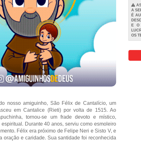
AS
A SE
É AU
DESD
E O
LUCR
OS
T
do nosso amiguinho, São Félix de Cantalício, um
asceu em Cantalice (Rieti) por volta de 1515. Ao
uchinha, tornou-se um frade devoto e místico,
espiritual. Durante 40 anos, serviu como esmoleiro
ento. Félix era próximo de Felipe Neri e Sisto V, e
a oração e caridade. Sua santidade foi reconhecida