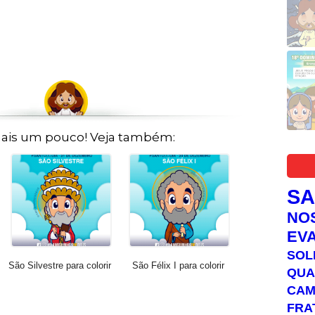
ais um pouco! Veja também:
S
NO
EV
SOL
São Silvestre para colorir
São Félix I para colorir
QUA
C
FRA