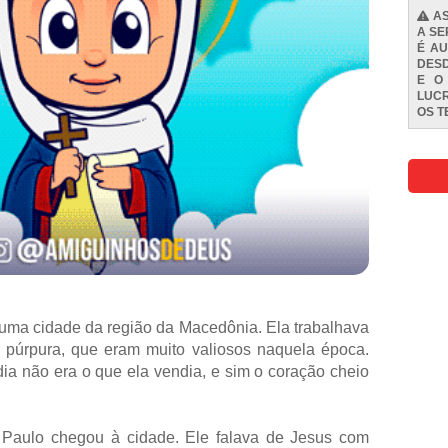
AS
A SE
É AU
DESD
E O
LUCR
OS
T
 uma cidade da região da Macedônia. Ela trabalhava
 púrpura, que eram muito valiosos naquela época.
ia não era o que ela vendia, e sim o coração cheio
 Paulo chegou à cidade. Ele falava de Jesus com