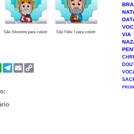
BRA
NAT
DAT
VOC
São Silvestre para colorir
São Félix I para colorir
VIA
NAZ
PEN
CHRI
DOU
W
T
E
C
h
e
m
o
VOC
a
l
a
p
SAC
t
e
i
y
s
g
l
L
PRO
A
r
i
o:
p
a
n
p
m
k
rio