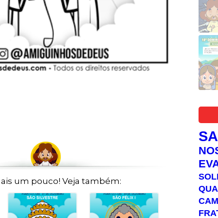
S
NO
EV
SOL
ais um pouco! Veja também:
QUA
C
FRA