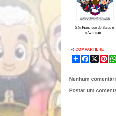
São Francisco de Sales e
a Aventura...
COMPARTILHE
S
F
X
P
h
a
i
a
c
n
r
e
t
e
b
e
o
r
Nenhum comentári
o
e
k
s
Postar um comentá
t