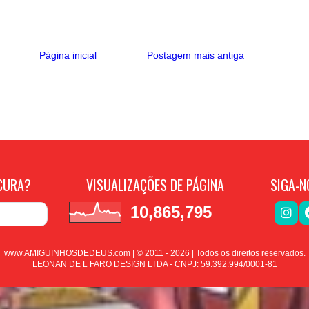
Página inicial
Postagem mais antiga
CURA?
VISUALIZAÇÕES DE PÁGINA
SIGA-N
10,865,795
www.AMIGUINHOSDEDEUS.com | © 2011 -
2026
| Todos os direitos reservados.
LEONAN DE L FARO DESIGN LTDA - CNPJ: 59.392.994/0001-81