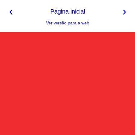
‹
›
Página inicial
Ver versão para a web