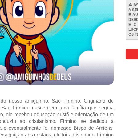
AS
A SE
É AU
DESD
E O
LUCR
OS
T
do nosso amiguinho, São Firmino. Originário de
 São Firmino nasceu em uma família que seguia
o, ele recebeu educação cristã e orientação de um
nduziu ao cristianismo. Firmino se dedicou à
a e eventualmente foi nomeado Bispo de Amiens.
seguição aos cristãos, ele foi aprisionado. Firmino