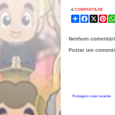
COMPARTILHE
S
F
X
P
h
a
i
a
c
n
r
e
t
e
b
e
o
r
Nenhum comentári
o
e
k
s
Postar um comentá
t
Postagem mais recente