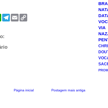
BRA
NAT
DAT
W
T
E
C
h
e
m
o
VOC
a
l
a
p
VIA
t
e
i
y
s
g
l
L
NAZ
A
r
i
o:
p
a
n
PEN
p
m
k
CHRI
rio
DOU
VOC
SAC
PRO
Página inicial
Postagem mais antiga