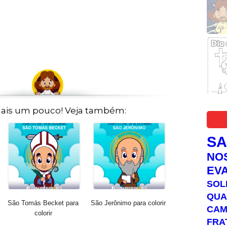
ais um pouco! Veja também:
S
NO
EV
SOL
QUA
São Tomás Becket para
São Jerônimo para colorir
C
colorir
FRA