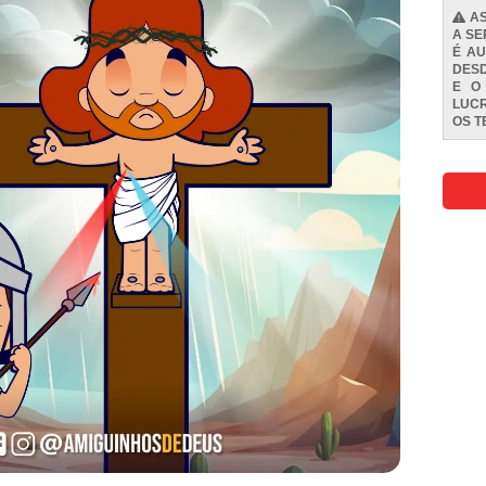
AS
A SE
É AU
DESD
E O
LUCR
OS
T