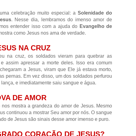
 uma celebração muito especial: a
Solenidade do
Jesus
. Nesse dia, lembramos do imenso amor de
amos entender isso com a ajuda do
Evangelho de
 mostra como Jesus nos ama de verdade.
ESUS NA CRUZ
u na cruz, os soldados vieram para quebrar as
e assim apressar a morte deles. Isso era comum
hegaram a Jesus, viram que Ele já estava morto,
s pernas. Em vez disso, um dos soldados perfurou
 lança, e imediatamente saiu sangue e água.
OVA DE AMOR
 nos mostra a grandeza do amor de Jesus. Mesmo
esus continuou a mostrar Seu amor por nós. O sangue
ado de Jesus são sinais desse amor imenso e puro.
GRADO CORAÇÃO DE JESUS?