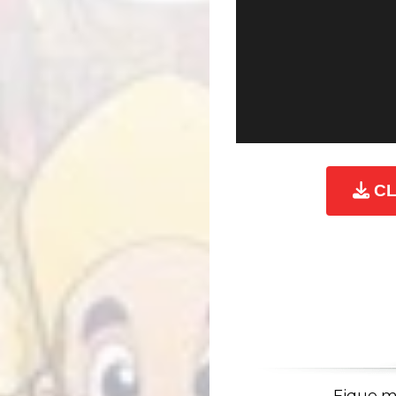
CL
Fique m