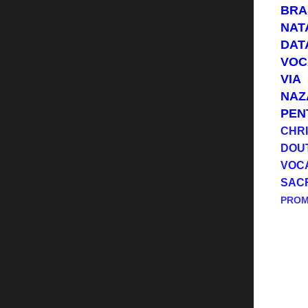
BRA
NAT
DAT
VOC
VIA
NAZ
PEN
CHRI
DOU
VOC
SAC
PRO