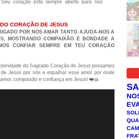
. Seu coração está sempre aberto para nos
DO CORAÇÃO DE JESUS
RIGADO POR NOS AMAR TANTO. AJUDA-NOS A
S, MOSTRANDO COMPAIXÃO E BONDADE A
MOS CONFIAR SEMPRE EM TEU CORAÇÃO
Solenidade do Sagrado Coração de Jesus possamos
 de Jesus por nós e espalhar esse amor por onde
 amor, compaixão e confiança em Jesus! ❤️🙏
S
NO
EV
SOL
QUA
C
FRA