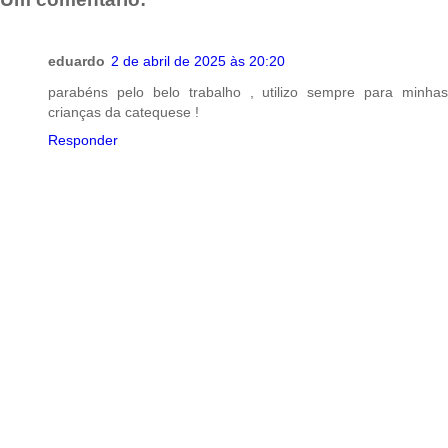
o
r
A
r
i
o
e
p
a
n
k
s
p
m
k
t
eduardo
2 de abril de 2025 às 20:20
parabéns pelo belo trabalho , utilizo sempre para minhas
crianças da catequese !
Responder