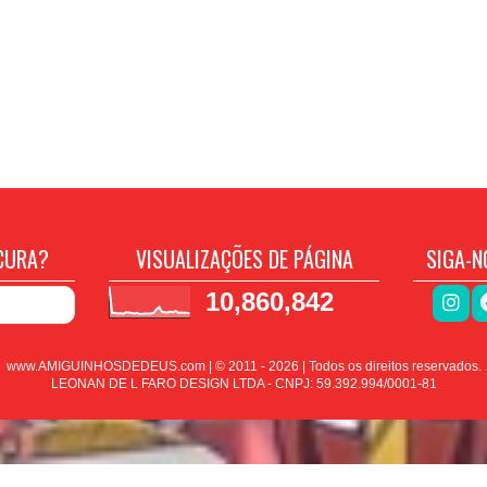
CURA?
VISUALIZAÇÕES DE PÁGINA
SIGA-N
10,860,842
www.AMIGUINHOSDEDEUS.com | © 2011 -
2026
| Todos os direitos reservados.
LEONAN DE L FARO DESIGN LTDA - CNPJ: 59.392.994/0001-81