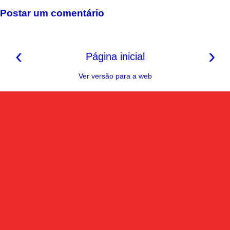
o
e
p
a
n
k
s
p
m
k
Postar um comentário
t
‹
›
Página inicial
Ver versão para a web