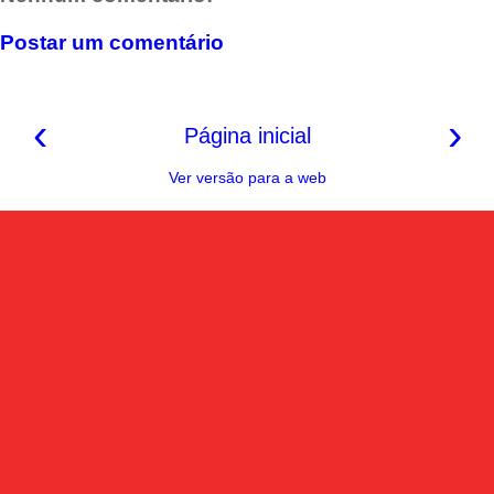
o
r
A
r
i
o
e
p
a
n
k
s
p
m
k
Postar um comentário
t
‹
›
Página inicial
Ver versão para a web