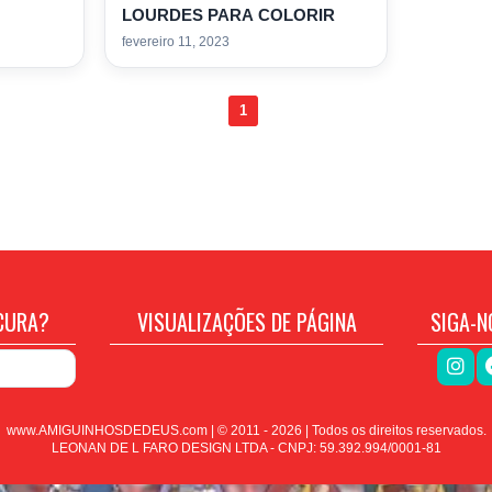
LOURDES PARA COLORIR
fevereiro 11, 2023
1
CURA?
VISUALIZAÇÕES DE PÁGINA
SIGA-N
www.AMIGUINHOSDEDEUS.com | © 2011 -
2026
| Todos os direitos reservados.
LEONAN DE L FARO DESIGN LTDA - CNPJ: 59.392.994/0001-81