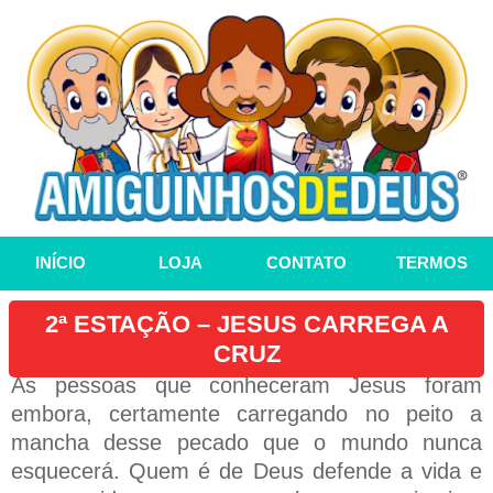
INÍCIO
LOJA
CONTATO
TERMOS
2ª ESTAÇÃO – JESUS CARREGA A
CRUZ
As pessoas que conheceram Jesus foram
embora, certamente carregando no peito a
mancha desse pecado que o mundo nunca
esquecerá. Quem é de Deus defende a vida e