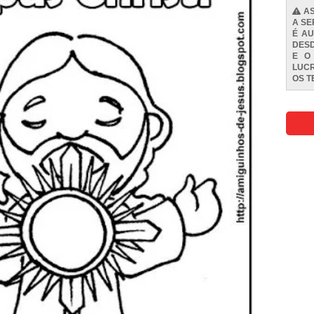
AS
A SE
É AU
DESD
E O
LUCR
OS
T