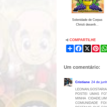
Solenidade de Corpus
Christi desenh...
COMPARTILHE
S
F
X
P
h
a
i
a
c
n
r
e
t
e
b
e
o
r
Um comentário:
o
e
k
s
t
Cristiane
24 de jun
LEONAN,GOSTARIA
POSTEI UMAS FO
MINHA CIDADE,U
COMUNIDADE FO