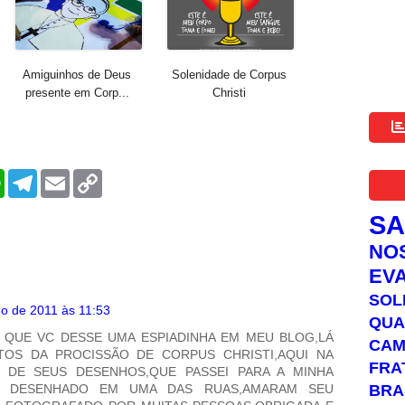
Amiguinhos de Deus
Solenidade de Corpus
presente em Corp...
Christi
W
T
E
C
h
e
m
o
a
l
a
p
S
t
e
i
y
s
g
l
L
NO
A
r
i
p
a
n
EV
p
m
k
SOL
ho de 2011 às 11:53
QUA
 QUE VC DESSE UMA ESPIADINHA EM MEU BLOG,LÁ
C
TOS DA PROCISSÃO DE CORPUS CHRISTI,AQUI NA
FRA
M DE SEUS DESENHOS,QUE PASSEI PARA A MINHA
BRA
I DESENHADO EM UMA DAS RUAS,AMARAM SEU