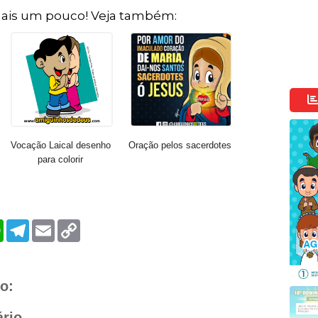
ais um pouco! Veja também:
Vocação Laical desenho
Oração pelos sacerdotes
para colorir
W
T
E
C
h
e
m
o
a
l
a
p
t
e
i
y
s
g
l
L
A
r
i
o:
p
a
n
p
m
k
rio