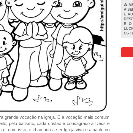
AS
A SE
É AU
DESD
E O
LUCR
OS
T
eira grande vocação na igreja. É a vocação mais comum
eito, pelo batismo, cada cristão é consagrado a Deus e
s e, com isso, é chamado a ser Igreja viva e atuante no