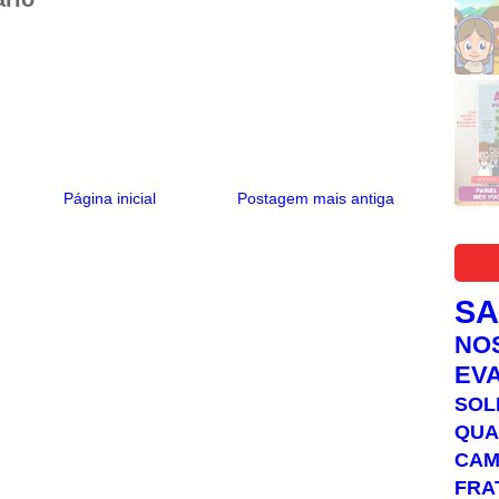
Página inicial
Postagem mais antiga
S
NO
EV
SOL
QUA
C
FRA