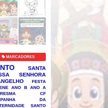
MARCADORES
ANTO
SANTA
SSA SENHORA
ANGELHO
FESTA
ENE
ANO B
ANO A
RESMA
CF
AMPANHA DA
TERNIDADE
SANTO