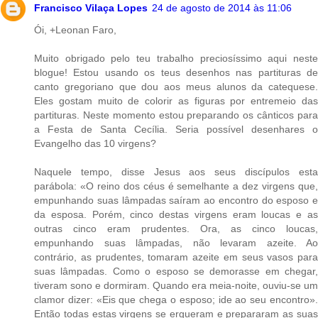
Francisco Vilaça Lopes
24 de agosto de 2014 às 11:06
Ói, +Leonan Faro,
Muito obrigado pelo teu trabalho preciosíssimo aqui neste
blogue! Estou usando os teus desenhos nas partituras de
canto gregoriano que dou aos meus alunos da catequese.
Eles gostam muito de colorir as figuras por entremeio das
partituras. Neste momento estou preparando os cânticos para
a Festa de Santa Cecília. Seria possível desenhares o
Evangelho das 10 virgens?
Naquele tempo, disse Jesus aos seus discípulos esta
parábola: «O reino dos céus é semelhante a dez virgens que,
empunhando suas lâmpadas saíram ao encontro do esposo e
da esposa. Porém, cinco destas virgens eram loucas e as
outras cinco eram prudentes. Ora, as cinco loucas,
empunhando suas lâmpadas, não levaram azeite. Ao
contrário, as prudentes, tomaram azeite em seus vasos para
suas lâmpadas. Como o esposo se demorasse em chegar,
tiveram sono e dormiram. Quando era meia-noite, ouviu-se um
clamor dizer: «Eis que chega o esposo; ide ao seu encontro».
Então todas estas virgens se ergueram e prepararam as suas