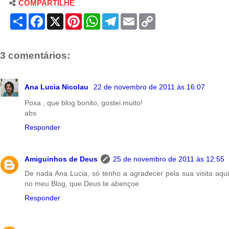
COMPARTILHE
S
F
X
P
W
T
E
C
h
a
i
h
e
m
o
a
c
n
a
l
a
p
r
e
t
t
e
i
y
e
b
e
s
g
l
L
3 comentários:
o
r
A
r
i
o
e
p
a
n
k
s
p
m
k
t
Ana Lucia Nicolau
22 de novembro de 2011 às 16:07
Poxa , que blog bonito, gostei muito!
abs
Responder
Amiguinhos de Deus
25 de novembro de 2011 às 12:55
De nada Ana Lucia, só tenho a agradecer pela sua visita aqui
no meu Blog, que Deus te abençoe
Responder