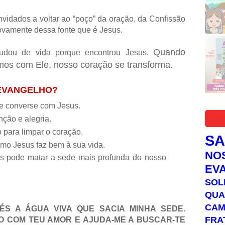
idados a voltar ao “poço” da oração, da Confissão
ovamente dessa fonte que é Jesus.
Quando
udou de vida porque encontrou Jesus.
os com Ele, nosso coração se transforma.
 EVANGELHO?
 e converse com Jesus.
ção e alegria.
 para limpar o coração.
S
mo Jesus faz bem à sua vida.
NO
s pode matar a sede mais profunda do nosso
EV
SOL
QUA
C
ÉS A ÁGUA VIVA QUE SACIA MINHA SEDE.
FRA
 COM TEU AMOR E AJUDA-ME A BUSCAR-TE