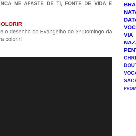
NCA ME AFASTE DE TI, FONTE DE VIDA E
BRA
NAT
DAT
COLORIR
VOC
ixe o desenho do Evangelho do 3º Domingo da
VIA
 colorir!
NAZ
PEN
CHRI
DOU
VOC
SAC
PRO