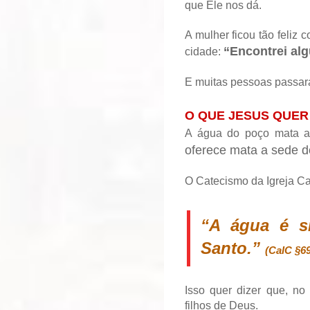
que Ele nos dá.
A mulher ficou tão feliz 
“Encontrei alg
cidade:
E muitas pessoas passar
O QUE JESUS QUER
A água do poço mata a
oferece mata a sede d
O Catecismo da Igreja Ca
“A água é s
Santo.”
(CaIC §6
Isso quer dizer que, n
filhos de Deus.