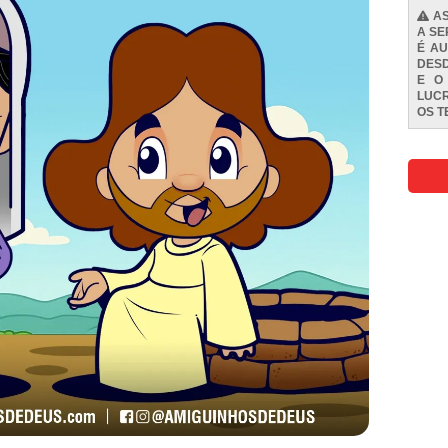
AS
A SE
É AU
DESD
E O
LUCR
OS
T