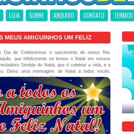
LOJA
SOBRE
ARQUIVO
CONTATO
TERMOS 
S MEUS AMIGUINHOS UM FELIZ
o Dia de Celebrarmos o nascimento de nosso Rei.
ilo, que infelizmente se tornou o Natal em nossos
rdadeiro Sentido do Natal, que é celebrar a vida, e a
o. Deixo uma mensagem de Natal a todos vocês,
ue seguem e vistam meu blog.