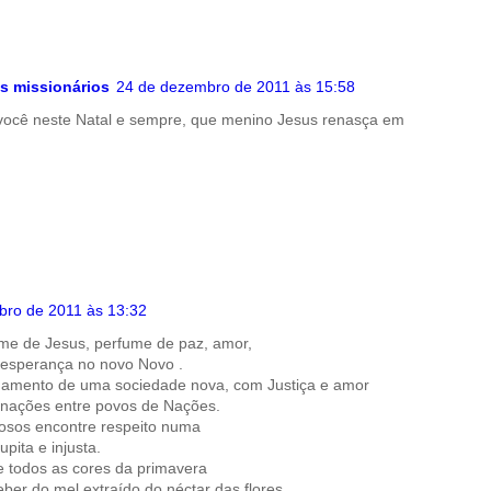
A
r
i
p
a
n
p
m
k
s missionários
24 de dezembro de 2011 às 15:58
você neste Natal e sempre, que menino Jesus renasça em
bro de 2011 às 13:32
me de Jesus, perfume de paz, amor,
 esperança no novo Novo .
damento de uma sociedade nova, com Justiça e amor
inações entre povos de Nações.
dosos encontre respeito numa
pita e injusta.
 todos as cores da primavera
er do mel extraído do néctar das flores.