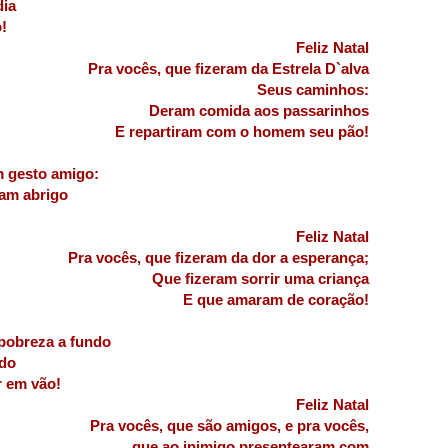
dia
!
Feliz Natal
Pra vocês, que fizeram da Estrela D`alva
Seus caminhos:
Deram comida aos passarinhos
E repartiram com o homem seu pão!
m gesto amigo:
ram abrigo
Feliz Natal
Pra vocês, que fizeram da dor a esperança;
Que fizeram sorrir uma criança
E que amaram de coração!
 pobreza a fundo
do
r em vão!
Feliz Natal
Pra vocês, que são amigos, e pra vocês,
que ao inimigo presentearam com