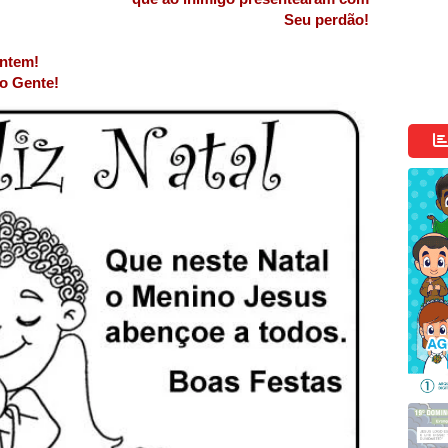
Seu perdão!
entem!
ão Gente!