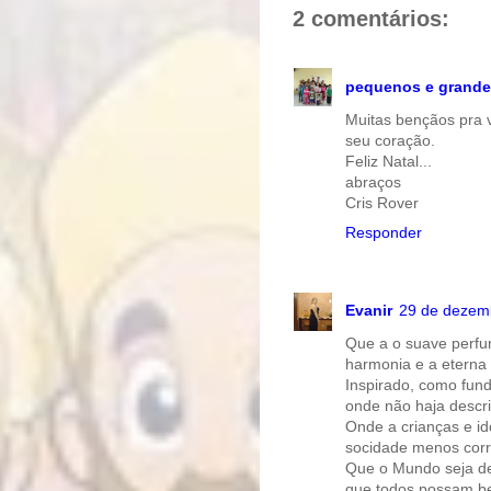
o
r
2 comentários:
o
e
k
s
t
pequenos e grande
Muitas bençãos pra 
seu coração.
Feliz Natal...
abraços
Cris Rover
Responder
Evanir
29 de dezem
Que a o suave perfu
harmonia e a eterna
Inspirado, como fun
onde não haja descr
Onde a crianças e i
socidade menos corru
Que o Mundo seja de
que todos possam beb