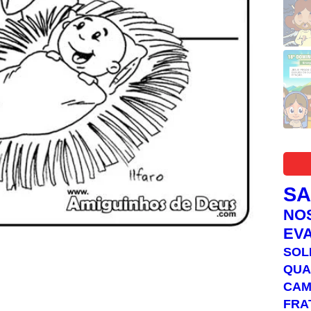
S
NO
EV
SOL
QUA
C
FRA