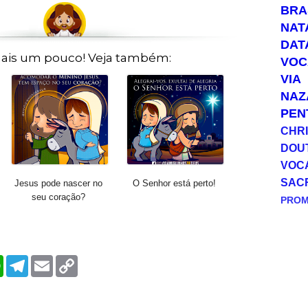
BRA
NAT
DAT
ais um pouco! Veja também:
VOC
VIA
NAZ
PEN
CHRI
DOU
VOC
SAC
Jesus pode nascer no
O Senhor está perto!
seu coração?
PRO
W
T
E
C
h
e
m
o
a
l
a
p
t
e
i
y
s
g
l
L