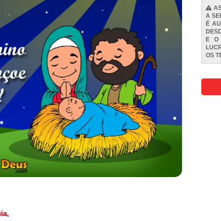
AS
A SE
É AU
DESD
E O
LUCR
OS
T
ia,